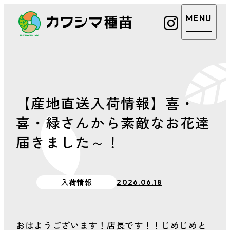
カワシマ種苗
カワシマ種苗
店舗案内
Google
マップ
【産地直送入荷情報】喜・
取扱商品・サービ
喜・緑さんから素敵なお花達
電話を
ス
かける
届きました～！
あまえくぼについ
カワシ
マ種苗
て
公式LINE
入荷情報
2026.06.18
植物のお悩み相談
おはようございます！店長です！！じめじめと