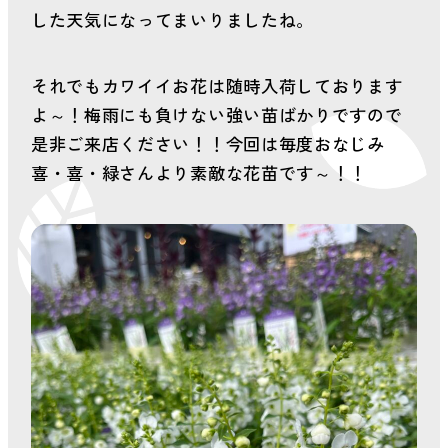
会社案内
した天気になってまいりましたね。
新着情報
それでもカワイイお花は随時入荷しております
よ～！梅雨にも負けない強い苗ばかりですので
お問い合わせ
是非ご来店ください！！今回は毎度おなじみ
喜・喜・緑さんより素敵な花苗です～！！
プライバシーポリ
シー