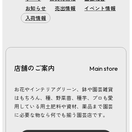
2026年 7月
お知らせ
売出情報
イベント情報
2026年 6月
2026年 5月
入荷情報
2026年 4月
2026年 3月
2026年 2月
2026年 1月
2025年 12月
2025年 11月
店舗のご案内
Main store
2025年 10月
2025年 9月
2025年 8月
お花やインテリアグリーン、鉢や園芸雑貨
2025年 7月
はもちろん、種、野菜苗、種芋、プロも愛
2025年 6月
用している用土肥料や資材、薬品まで園芸
2025年 5月
に必要な物なら何でも揃う園芸店です。
2025年 4月
2025年 3月