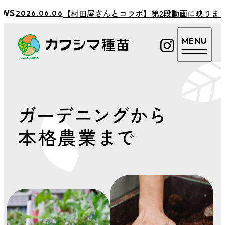
カワシマ種苗
【村田屋さんとコラボ】第2段動画に映りまし
WS
2026.06.06
カワシマ種苗
店舗案内
Google
マップ
ガーデニングから
取扱商品・サービ
電話を
ス
本格農業
まで
かける
あまえくぼについ
カワシ
マ種苗
て
公式LINE
植物のお悩み相談