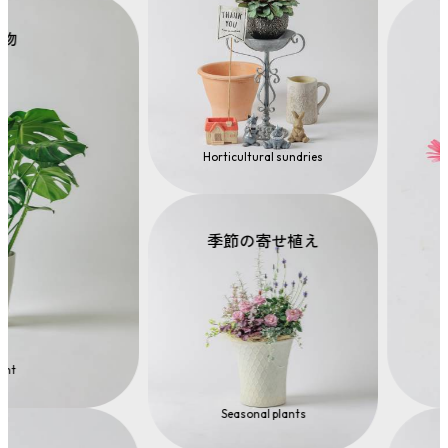
Horticultural sundries
季節の寄せ植え
Seasonal plants