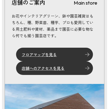
店舗のご案内
Main store
2025年 10月
2025年 9月
お花やインテリアグリーン、鉢や園芸雑貨はも
2025年 8月
ちろん、種、野菜苗、種芋、プロも愛用してい
2025年 7月
る用土肥料や資材、薬品まで園芸に必要な物な
2025年 6月
2025年 5月
ら何でも揃う園芸店です。
2025年 4月
2025年 3月
フロアマップを見る
店舗へのアクセスを見る