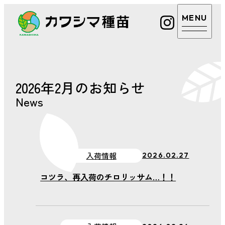
カワシマ種苗
カワシマ種苗
店舗案内
2026年2月のお知らせ
Google
マップ
News
取扱商品・サービ
電話を
ス
かける
あまえくぼについ
入荷情報
2026.02.27
カワシ
マ種苗
て
公式LINE
コツラ、再入荷のチロリッサム…！！
植物のお悩み相談