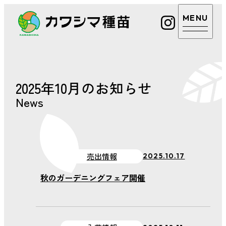
カワシマ種苗
カワシマ種苗
店舗案内
2025年10月のお知らせ
Google
マップ
News
取扱商品・サービ
電話を
ス
かける
あまえくぼについ
売出情報
2025.10.17
カワシ
マ種苗
て
公式LINE
秋のガーデニングフェア開催
植物のお悩み相談