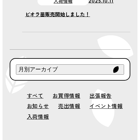
会社案内
入荷情報
2025.10.11
ビオラ苗販売開始しました！
新着情報
お問い合わせ
プライバシーポリ
シー
月別アーカイブ
2026年 8月
すべて
お買得情報
出張報告
2026年 7月
お知らせ
売出情報
イベント情報
2026年 6月
2026年 5月
入荷情報
2026年 4月
2026年 3月
2026年 2月