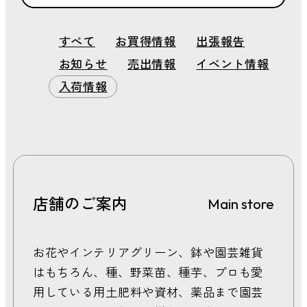
2026年 8月
すべて
お買得情報
出張報告
2026年 7月
お知らせ
売出情報
イベント情報
2026年 6月
2026年 5月
入荷情報
2026年 4月
2026年 3月
2026年 2月
2026年 1月
2025年 12月
2025年 11月
店舗のご案内
Main store
2025年 10月
2025年 9月
2025年 8月
お花やインテリアグリーン、鉢や園芸雑貨
2025年 7月
はもちろん、種、野菜苗、種芋、プロも愛
2025年 6月
用している用土肥料や資材、薬品まで園芸
2025年 5月