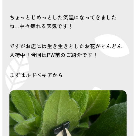
会社案内
ちょっとじめっとした気温になってきました
新着情報
ね…中々痺れる天気です！
お問い合わせ
ですがお店には生き生きとしたお花がどんどん
入荷中！今回はPW苗のご紹介です！
プライバシーポリ
シー
まずはルドベキアから