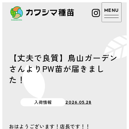
カワシマ種苗
カワシマ種苗
店舗案内
Google
マップ
【丈夫で良質】鳥山ガーデン
取扱商品・サービ
さんよりPW苗が届きまし
電話を
ス
かける
た！
あまえくぼについ
カワシ
マ種苗
て
公式LINE
入荷情報
2026.05.28
植物のお悩み相談
おはようございます！店長です！！