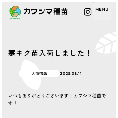
カワシマ種苗
カワシマ種苗
店舗案内
Google
マップ
寒キク苗入荷しました！
取扱商品・サービ
電話を
ス
かける
入荷情報
2025.08.11
あまえくぼについ
カワシ
マ種苗
て
公式LINE
いつもありがとうございます！カワシマ種苗で
植物のお悩み相談
す！