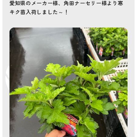
会社案内
愛知県のメーカー様、角田ナーセリー様より寒
キク苗入荷しました～！
新着情報
お問い合わせ
プライバシーポリ
シー