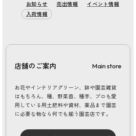
お知らせ
売出情報
イベント情報
2026年 6月
2026年 5月
入荷情報
2026年 4月
2026年 3月
2026年 2月
2026年 1月
2025年 12月
2025年 11月
店舗のご案内
Main store
2025年 10月
2025年 9月
2025年 8月
お花やインテリアグリーン、鉢や園芸雑貨
2025年 7月
はもちろん、種、野菜苗、種芋、プロも愛
2025年 6月
用している用土肥料や資材、薬品まで園芸
2025年 5月
に必要な物なら何でも揃う園芸店です。
2025年 4月
2025年 3月